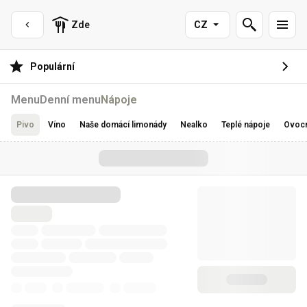
Zde
CZ
Populární
Menu
Denní menu
Nápoje
Pivo
Víno
Naše domácí limonády
Nealko
Teplé nápoje
Ovocn