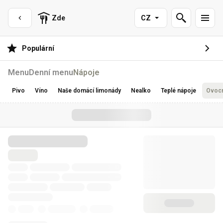
Zde
CZ
Populární
Menu
Denní menu
Nápoje
Pivo
Víno
Naše domácí limonády
Nealko
Teplé nápoje
Ovocn